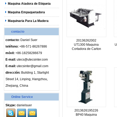
Maquina Atadora de Etiqueta
Maquina Empaquetadora
Maquinaria Para La Madera
contacto
contacto:
Daniel Suer
20136262002
UT1300 Maquina
U
teléfono:
+86-571-86267886
Cortadora de Carton
móvil:
+86-18258286679
E-mail:
utecs@utecsinter.com
E-mail:
utecsinter@gmail.com
dirección:
Building 1, Starlight
Street 14, Linping, Hangzhou,
Zhejiang, China
Online Service
Skype:
danielsuer
2013626195226
BP40 Maquina