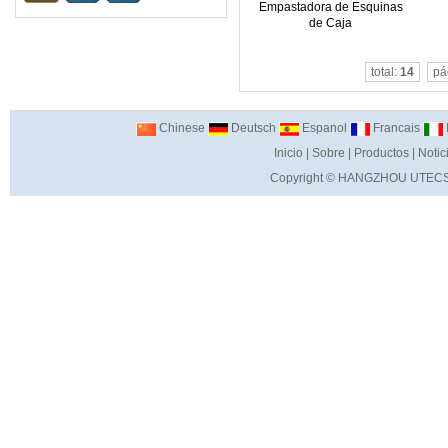
Empastadora de Esquinas
de Caja
total:
14
pá
Chinese
Deutsch
Espanol
Francais
I
Inicio
|
Sobre
|
Productos
|
Notic
Copyright ©
HANGZHOU UTECS 