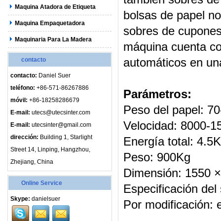
Maquina Atadora de Etiqueta
bolsas de papel no
Maquina Empaquetadora
sobres de cupones,
Maquinaria Para La Madera
máquina cuenta con
automáticos en un
contacto
contacto:
Daniel Suer
teléfono:
+86-571-86267886
Parámetros:
móvil:
+86-18258286679
Peso del papel: 70
E-mail:
utecs@utecsinter.com
Velocidad: 8000-1
E-mail:
utecsinter@gmail.com
dirección:
Building 1, Starlight
Energía total: 4.5
Street 14, Linping, Hangzhou,
Peso: 900Kg
Zhejiang, China
Dimensión: 1550 
Online Service
Especificación de
Skype:
danielsuer
Por modificación: 