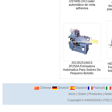
UST400-2A Coater
automático de cinta
bo
adhesiva
pla
201352516815
HD
ZF250A Formadora
Fo
Automatica Para Sobres De
bo
Pequeno Bolsillo
Chinese
Deutsch
Espanol
Francais
I
Inicio
|
Sobre
|
Productos
|
Notic
Copyright ©
HANGZHOU UTECS 