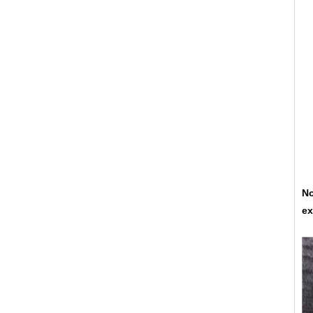
No
ex