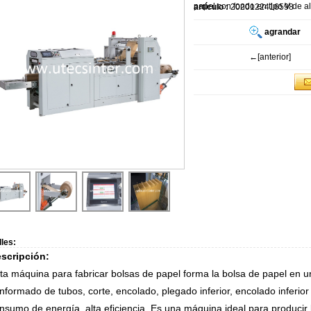
papel con fondo en tipo V de a
artículo :
2020122416598
agrandar
←[anterior]
lles:
scripción:
ta máquina para fabricar bolsas de papel forma la bolsa de papel en u
nformado de tubos, corte, encolado, plegado inferior, encolado inferior
nsumo de energía, alta eficiencia. Es una máquina ideal para producir