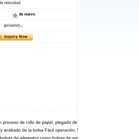
lta velocidad
de nuevo
[próximo]→
n proceso de rollo de papel, plegado de bordes,
 y acabado de la bolsa Fácil operación, bajo
 bolsas de alimentos como bolsas de pan, bolsas