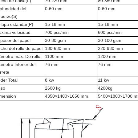
cho de bolsa(L)
70-220 mm
80-350 mm
ofundidad del
0-60 mm
0-60 mm
fuerzo
(S)
lapa estándar
(P)
15-18 mm
15-18 mm
xima velocidad
700 pcs/min
600 pcs/min
pesor del papel
30-80 gsm
30-100 gsm
cho del rollo de papel
180-680 mm
220-930 mm
ámetro máx. De rollo
1100 mm
1200 mm
ametro Interior del
76 mm
76 mm
rrete
der Total
8 kw
11 kw
eso
2600 kg
4200kg
imension
4350×1400×1650 mm
5400×1800×1700 