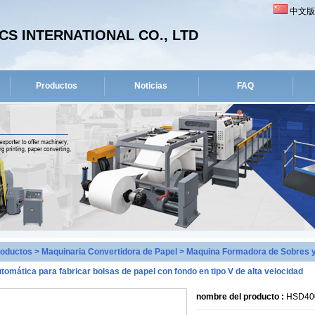
中文版
S INTERNATIONAL CO., LTD
Productos
Noticias
FAQ
roductos
>
Maquinaria Convertidora de Papel
>
Maquina Formadora de Sobres y
tomática para fabricar bolsas de papel con fondo en tipo V de alta velocidad
nombre del producto :
HSD400 