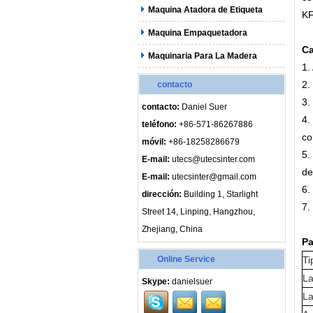
Maquina Atadora de Etiqueta
KF
Maquina Empaquetadora
Ca
Maquinaria Para La Madera
1.
2.
contacto
3.
contacto:
Daniel Suer
4.
teléfono:
+86-571-86267886
co
móvil:
+86-18258286679
5.
E-mail:
utecs@utecsinter.com
de
E-mail:
utecsinter@gmail.com
6.
dirección:
Building 1, Starlight
7.
Street 14, Linping, Hangzhou,
Zhejiang, China
Pa
Online Service
Ti
La
Skype:
danielsuer
La