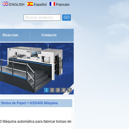
ENGLISH
Español
Francais
Reaccion
Contacto
1
2
3
4
5
 Bolsa de Papel
> HSD400 Máquina
Máquina automática para fabricar bolsas de