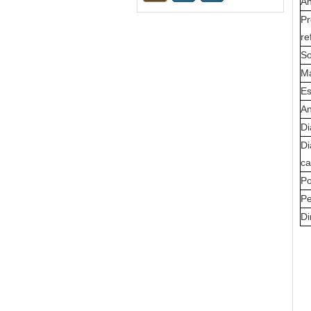
An
Pr
re
So
Má
Es
An
Di
Di
ca
Po
P
D